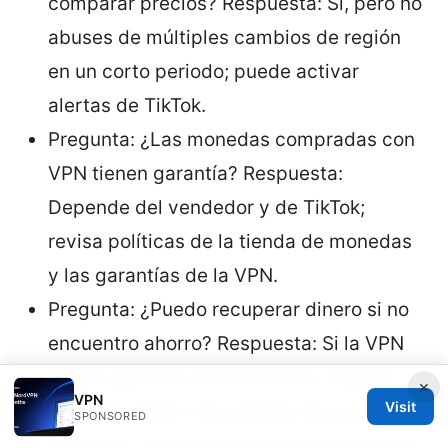
comparar precios? Respuesta: Sí, pero no
abuses de múltiples cambios de región
en un corto periodo; puede activar
alertas de TikTok.
Pregunta: ¿Las monedas compradas con
VPN tienen garantía? Respuesta:
Depende del vendedor y de TikTok;
revisa políticas de la tienda de monedas
y las garantías de la VPN.
Pregunta: ¿Puedo recuperar dinero si no
encuentro ahorro? Respuesta: Si la VPN
ofrece garantía de devolución, puedes
×
VPN
Visit
cancelar dentro del periodo de prueba.
SPONSORED
Pregunta: ¿Qué pasa si la transacción se