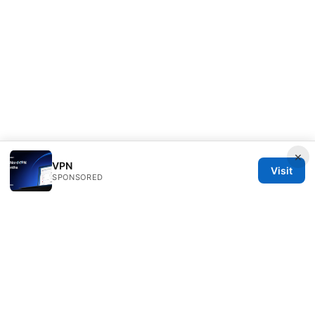
×
VPN
Visit
SPONSORED
Alifeschool Studio LLC
1099 18th Street
Denver, CO, 80202
US
editorial@alifeschool.net
+1-303-555-0141
About
Privacy Policy
Terms of Use