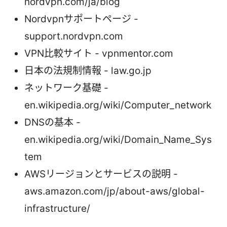
nordvpn.com/ja/blog
Nordvpnサポートページ -
support.nordvpn.com
VPN比較サイト - vpnmentor.com
日本の法規制情報 - law.go.jp
ネットワーク基礎 -
en.wikipedia.org/wiki/Computer_network
DNSの基本 -
en.wikipedia.org/wiki/Domain_Name_Sys
tem
AWSリージョンとサービスの説明 -
aws.amazon.com/jp/about-aws/global-
infrastructure/