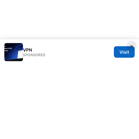
×
VPN
Visit
SPONSORED
Alifeschool Studio LLC
1099 18th Street
Denver, CO, 80202
US
editorial@alifeschool.net
+1-303-555-0141
About
Privacy Policy
Terms of Use