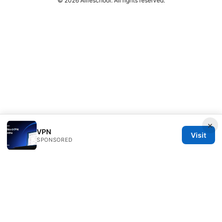
© 2026 Alifeschool. All rights reserved.
×
VPN
Visit
SPONSORED
Alifeschool Studio LLC
1099 18th Street
Denver, CO, 80202
US
editorial@alifeschool.net