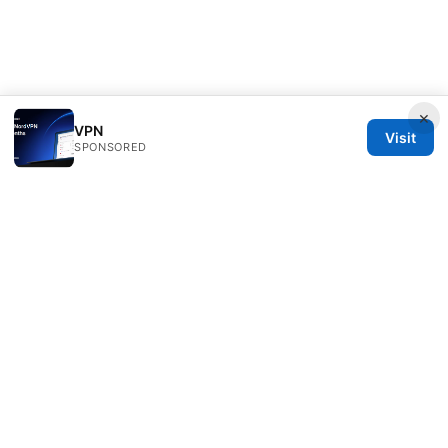
×
VPN
Visit
SPONSORED
Alifeschool Studio LLC
1099 18th Street
Denver, CO, 80202
US
editorial@alifeschool.net
+1-303-555-0141
About
Privacy Policy
Terms of Use