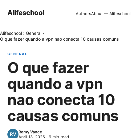
Alifeschool
Authors
About — Alifeschool
Alifeschool
›
General
›
O que fazer quando a vpn nao conecta 10 causas comuns
GENERAL
O que fazer
quando a vpn
nao conecta 10
causas comuns
Romy Vance
April 13, 2026
·
6
min read