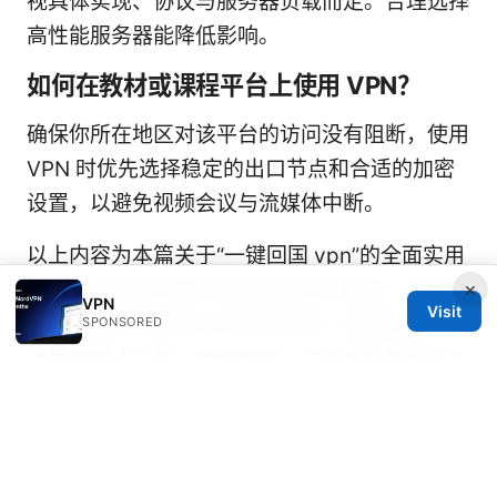
视具体实现、协议与服务器负载而定。合理选择
高性能服务器能降低影响。
如何在教材或课程平台上使用 VPN？
确保你所在地区对该平台的访问没有阻断，使用
VPN 时优先选择稳定的出口节点和合适的加密
设置，以避免视频会议与流媒体中断。
以上内容为本篇关于“一键回国 vpn”的全面实用
指南。若你需要立刻体验高质量的服务，请结合
×
VPN
Visit
本文的促销信息进行评估与尝试，选择最适合你
SPONSORED
场景的解決方案。继续阅读，了解更多细节与实
操步骤，帮助你快速上手并优化你的跨境上网体
验。
星云VPN：2025年如何选择并优化你的极速安