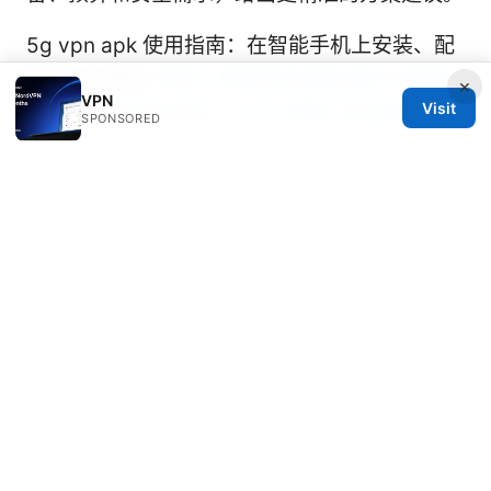
5g vpn apk 使用指南：在智能手机上安装、配
置与安全要点
丙烷丁烷差异在隐私保护与网络
×
VPN
Visit
安全中的应用与对比：VPN 场景下的实践指南
SPONSORED
© 2026 Alifeschool. All rights reserved.
Alifeschool Studio LLC
1099 18th Street
Denver, CO, 80202
US
editorial@alifeschool.net
+1-303-555-0141