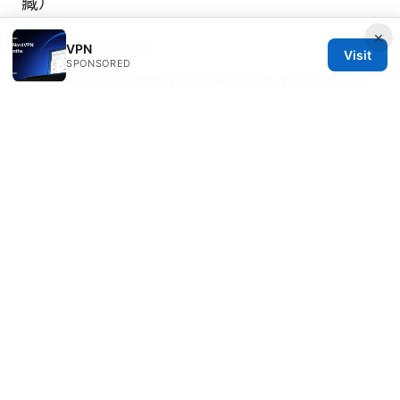
藏）
×
VPN 参考资料 -
VPN
Visit
SPONSORED
en.wikipedia.org/wiki/Virtual_private_net
work
隐私保护与网络安全基础 - nist.gov
行业市场趋势报告（VPN/网络隐私相关） -
grandviewresearch.com
安全最佳实践与加密指南 - csrc.nist.gov
公开隐私政策与无日志承诺示例 -
privacytools.io
Surfshark vpn使用方法
健保署全球资讯网
VPN 使用指南：隐私保护、跨境浏览、流媒体
解锁、上网安全与 实用工具 全面解析