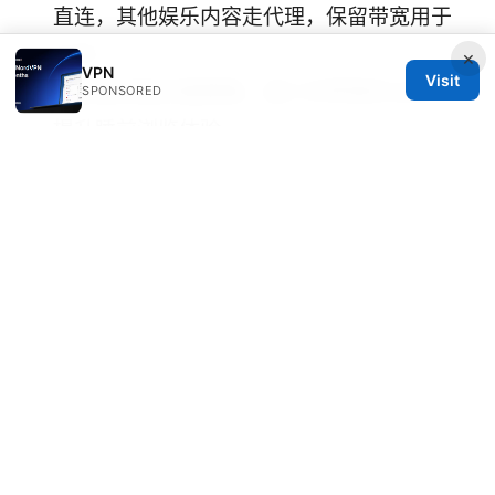
直连，其他娱乐内容走代理，保留带宽用于
工作。
×
VPN
Visit
设定夜间低负载策略，减少对带宽的占用，
SPONSORED
提升睡前浏览体验。
附注：本文包含的资源与示例均以帮助你更好理
解 Clash for android 的工作原理和实际应用为
目标，具体的节点信息、订阅地址、以及付费服
务，请以官方渠道或服务商提供的最新信息为
准。若你在使用过程中遇到具体问题，欢迎留
言，我会结合你的设备型号、网络环境和目标地
区，给出定制化的解决方案。
Sources:
Como cancelar tu suscripcion de proton vpn