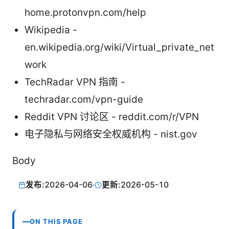
home.protonvpn.com/help
Wikipedia -
en.wikipedia.org/wiki/Virtual_private_net
work
TechRadar VPN 指南 -
techradar.com/vpn-guide
Reddit VPN 讨论区 - reddit.com/r/VPN
电子隐私与网络安全权威机构 - nist.gov
Body
发布:
2026-04-06
·
更新:
2026-05-10
ON THIS PAGE