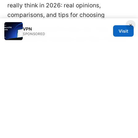
really think in 2026: real opinions,
comparisons, and tips for choosing
×
How Many NordVPN Users Are There
VPN
Visit
SPONSORED
Unpacking the Numbers and Why It Matters
Proton vpn 수동 설정 완벽 가이드 openvpn 및 ⭐
wireguard 구성 방법
科学上网：全面指南、最
新技巧与实用资源，VPN、代理与隐私保护解析
Vpn排行榜：全面比较与选择指南，包含最新趋
势与实用工具
Tunnelbear vpn es seguro: a comprehensive
guide to TunnelBear security, privacy,
features, and setup in 2025