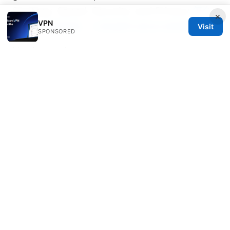
Strategy, Speed, Security, and Privacy
怎么
×
VPN
翻墙：全面指南、工具选择与安全注意事项
Visit
SPONSORED
Nordvpn edgerouter
In browser vpn edge: the ultimate guide to
using in-browser vpn extensions with Edge,
privacy, speed, and setup in 2025
© 2026 Alifeschool. All rights reserved.
Alifeschool Studio LLC