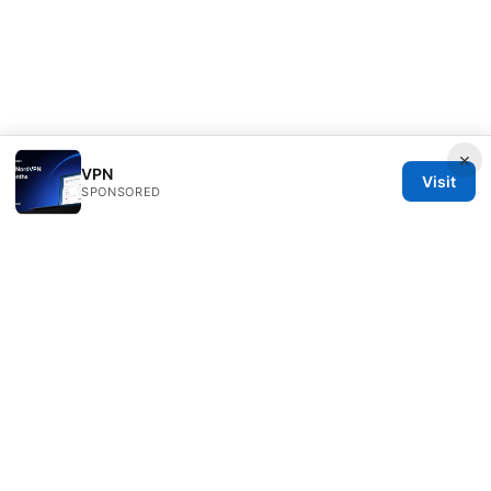
×
VPN
Visit
SPONSORED
Alifeschool Studio LLC
1099 18th Street
Denver, CO, 80202
US
editorial@alifeschool.net
+1-303-555-0141
About
Privacy Policy
Terms of Use