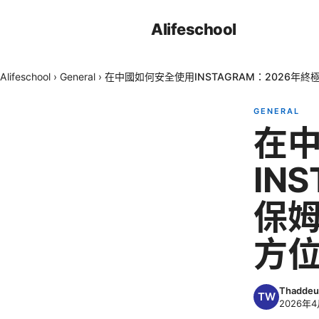
Alifeschool
Alifeschool
›
General
›
在中國如何安全使用INSTAGRAM：2026
GENERAL
在
IN
保
方
Thaddeu
2026年4