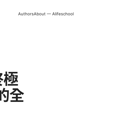
Authors
About — Alifeschool
終極
的全