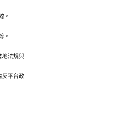
線。
等。
當地法規與
違反平台政