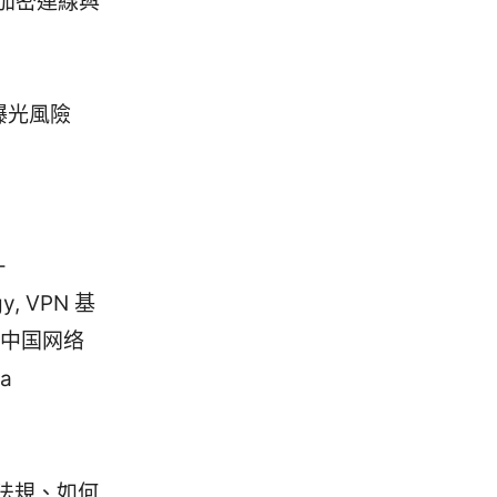
解加密連線與
曝光風險
-
ogy, VPN 基
rk, 中国网络
na
法規、如何