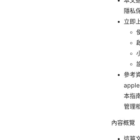
本文適
隱私
立即
參考資
apple
本指南 -
管理相关
內容概覽
這篇