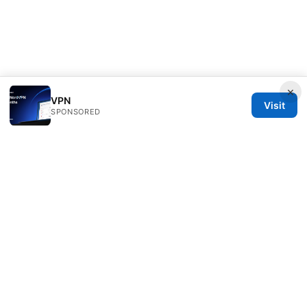
×
VPN
Visit
SPONSORED
Alifeschool Studio LLC
1099 18th Street
Denver, CO, 80202
US
editorial@alifeschool.net
+1-303-555-0141
About
Privacy Policy
Terms of Use