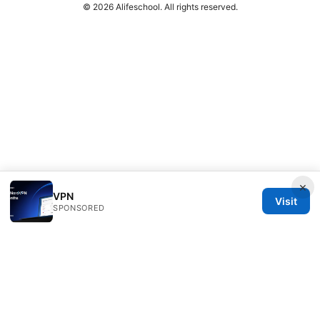
© 2026 Alifeschool. All rights reserved.
×
VPN
Visit
SPONSORED
Alifeschool Studio LLC
1099 18th Street
Denver, CO, 80202
US
editorial@alifeschool.net