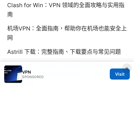
Clash for Win：VPN 领域的全面攻略与实用指
南
机场VPN：全面指南，帮助你在机场也能安全上
网
Astrill 下载：完整指南、下载要点与常见问题
梯子工具：全面指南、实用评测与最新趋势
免
×
VPN
Visit
翻墙油管：完整指南與實用技巧，讓你穩定觀看
SPONSORED
與保護私密
能用的vpn软件推荐与评测：最佳选择、下载与
使用教程、在中国的可用性对比