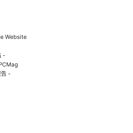
ebsite
 -
 PCMag
報告 -