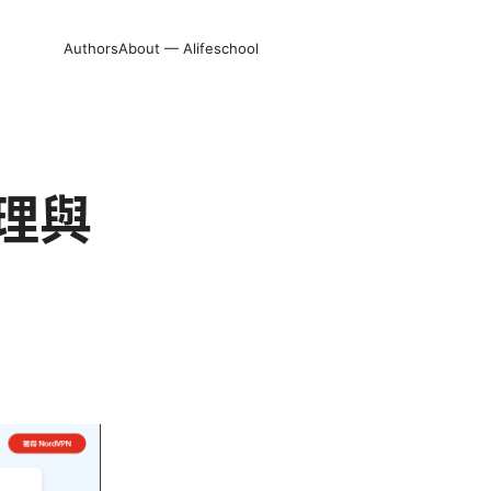
Authors
About — Alifeschool
理與