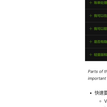
Parts of 
important 
快速