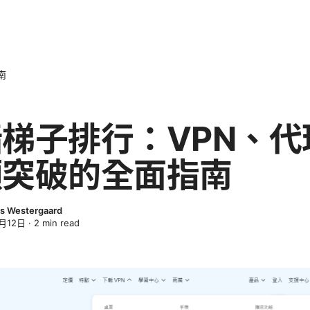
南
梯子排行：VPN、代
穎突破的全面指南
s Westergaard
月12日
·
2
min read