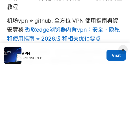
教程
机场vpn ⭐ github: 全方位 VPN 使用指南與資
安實務
微软edge浏览器内置vpn：安全、隐私
和使用指南 ⭐ 2026版 和相关优化要点
×
Kkday esim 教學：新手也能輕鬆搞懂的歐洲、
VPN
Visit
SPONSORED
日本、泰國 esim 購買與設定全攻略 2026 最新
版，全面解析、實際步驟與實用比較
Esim哪裡買｜2026年最新攻略：線上通路、電
信商、設定教學全解析｜購買與設定全方位指南