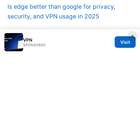
Is edge better than google for privacy,
security, and VPN usage in 2025
×
VPN
Visit
SPONSORED
© 2026 Alifeschool. All rights reserved.
Alifeschool Studio LLC
1099 18th Street
Denver, CO, 80202
US
editorial@alifeschool.net
+1-303-555-0141
About
Privacy Policy
Terms of Use