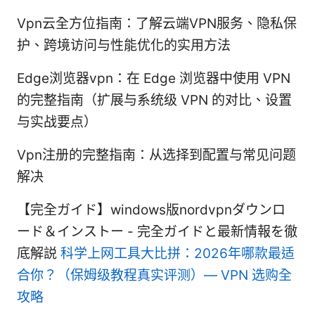
Vpn云全方位指南：了解云端VPN服务、隐私保
护、跨境访问与性能优化的实用方法
Edge浏览器vpn：在 Edge 浏览器中使用 VPN
的完整指南（扩展与系统级 VPN 的对比、设置
与实战要点）
Vpn注册的完整指南：从选择到配置与常见问题
解决
【完全ガイド】windows版nordvpnダウンロ
ード＆インストー - 完全ガイドと最新情報を徹
底解説
科学上网工具大比拼：2026年哪款最适
合你？（保姆级教程真实评测）— VPN 选购全
攻略