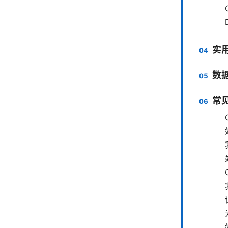
实
数
常