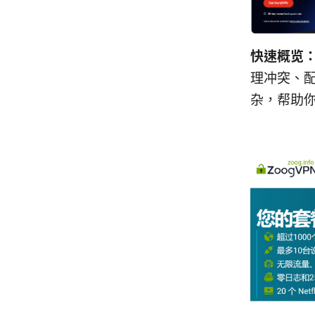
快速概览
理冲突、
杂，帮助你