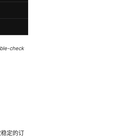
uble-check
）
取稳定的订