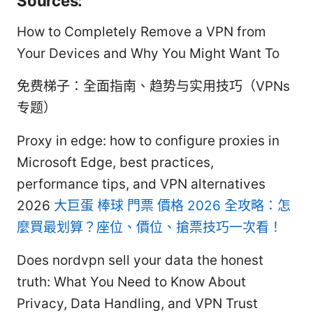
Sources:
How to Completely Remove a VPN from
Your Devices and Why You Might Want To
免费梯子：全面指南、趋势与实用技巧（VPNs
专题）
Proxy in edge: how to configure proxies in
Microsoft Edge, best practices,
performance tips, and VPN alternatives
2026
大巨蛋 棒球 門票 價格 2026 全攻略：怎
麼買最划算？座位、價位、搶票技巧一次看！
Does nordvpn sell your data the honest
truth: What You Need to Know About
Privacy, Data Handling, and VPN Trust