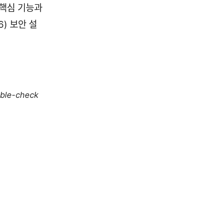
) 핵심 기능과
6) 보안 설
uble-check