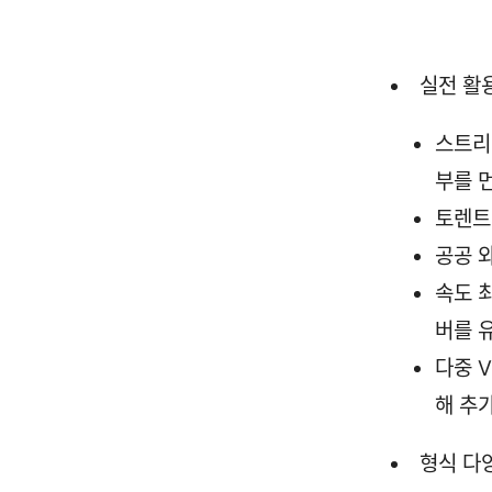
실전 활
스트리
부를 
토렌트
공공 
속도 최
버를 
다중 
해 추
형식 다