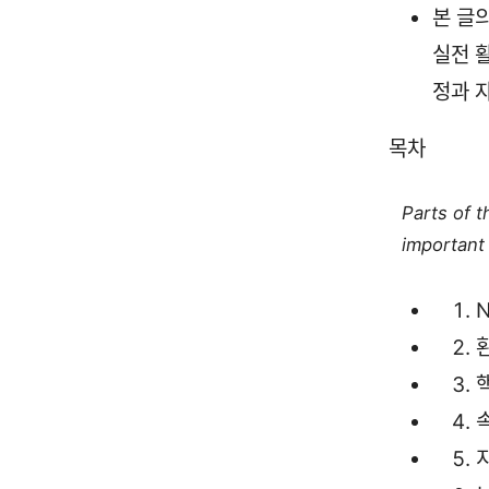
본 글의
실전 활
정과 자
목차
Parts of 
important 