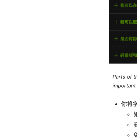
Parts of 
important 
你将