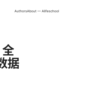
Authors
About — Alifeschool
 全
数据