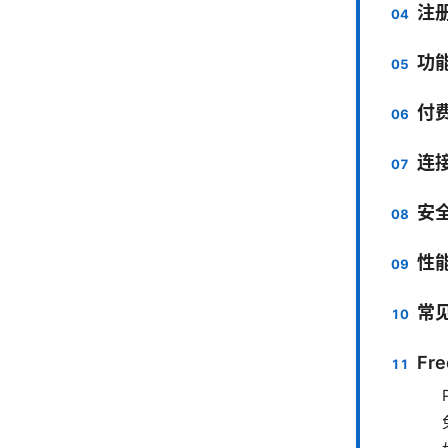
注
功
付
连
安
性
常
Fre