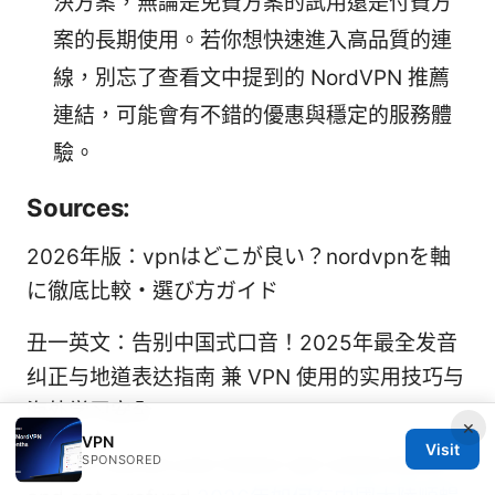
決方案，無論是免費方案的試用還是付費方
案的長期使用。若你想快速進入高品質的連
線，別忘了查看文中提到的 NordVPN 推薦
連結，可能會有不錯的優惠與穩定的服務體
驗。
Sources:
2026年版：vpnはどこが良い？nordvpnを軸
に徹底比較・選び方ガイド
丑一英文：告别中国式口音！2025年最全发音
纠正与地道表达指南 兼 VPN 使用的实用技巧与
海外学习安全
×
VPN
Visit
How to cancel your brave vpn subscription
SPONSORED