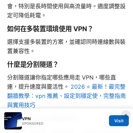
會，特別是長時間使用與高流量時。適度調整設
定可降低耗電。
如何在多裝置環境使用 VPN？
選擇支援多裝置的方案，並確認同時連線數與裝
置兼容性。
什麼是分割隧道？
分割隧道讓你指定哪些應用走 VPN，哪些直
連，提升速度與靈活性。
2026 ⭐ 最新！最完整
翻牆教學：vpn 推薦、設定到穩定使，完整指南
與實用技巧
×
如何判斷 VPN 的隱私性？
VPN
Visit
SPONSORED
查閱無日誌政策、審計報告、法域與公司透明