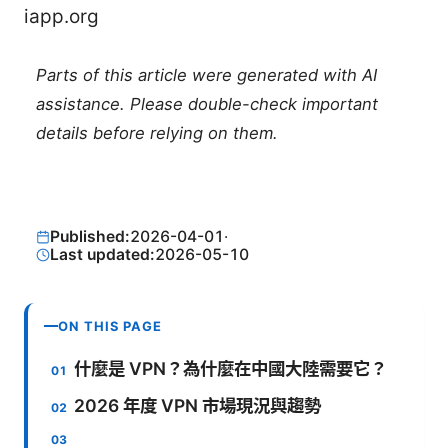
iapp.org
Parts of this article were generated with AI
assistance. Please double-check important
details before relying on them.
Published:
2026-04-01
·
Last updated:
2026-05-10
ON THIS PAGE
什麼是 VPN？為什麼在中國大陸需要它？
2026 年度 VPN 市場現況與趨勢