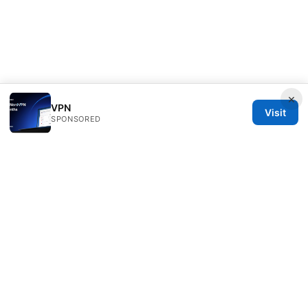
×
VPN
Visit
SPONSORED
Alifeschool Studio LLC
1099 18th Street
Denver, CO, 80202
US
editorial@alifeschool.net
+1-303-555-0141
About
Privacy Policy
Terms of Use