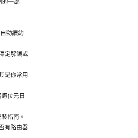
上網的一部
意自動續約
穩定解鎖或
其是你常用
實體位元日
。
安裝指南。
否有路由器