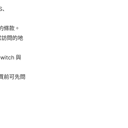
S、
約條款。
常訪問的地
tch 與
買前可先問