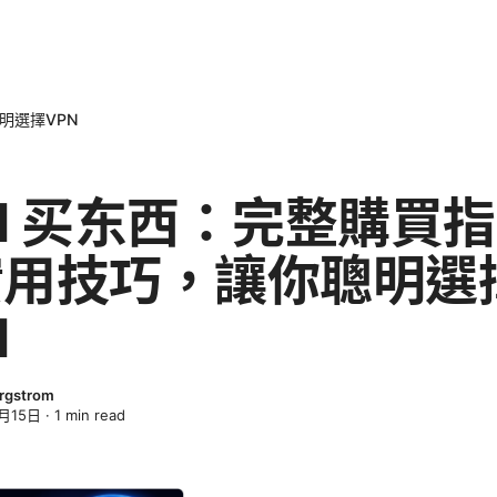
明選擇VPN
N 买东西：完整購買
實用技巧，讓你聰明選
N
rgstrom
月15日
·
1
min read