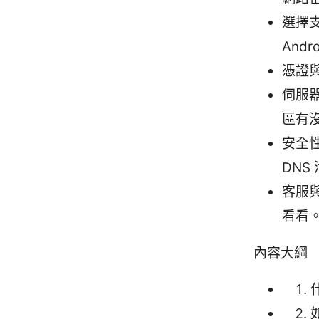
選擇支
And
憑證
伺服
區有
安全性
DNS
客服
看看
內容大綱