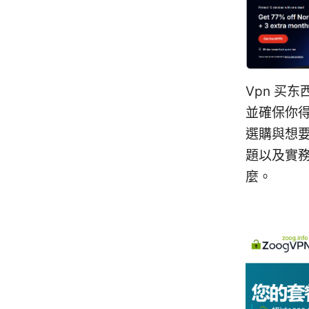
Vpn 买
並確保你
選購與想
題以及實
麼。