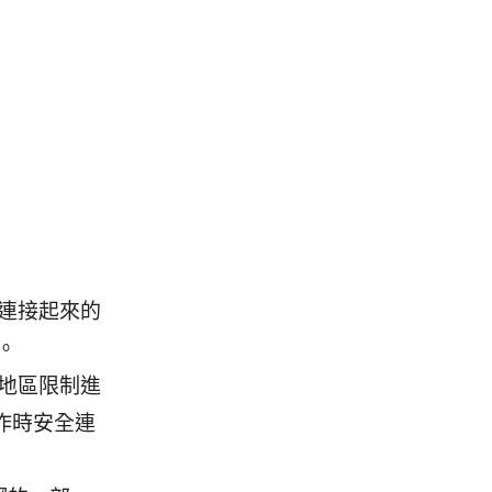
連接起來的
。
過地區限制進
作時安全連